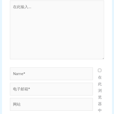
在
此
输
入...
Name*
在
此
电
浏
子
览
邮
网
器
箱
站
中
*